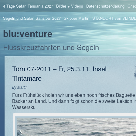
4 Tage Safari Tansania 2027
Bilder + Videos
Datenschutzerklärung
Grie
Segeln und Safari Sansibar 2027
Skipper Martin
STANDORT von VLIND
blu:venture
Flusskreuzfahrten und Segeln
Törn 07-2011 – Fr, 25.3.11, Insel
Tintamare
By
Martin
Fürs Frühstück holen wir uns eben noch frisches Baguett
Bäcker an Land. Und dann folgt schon die zweite Lektion 
Wasserski.