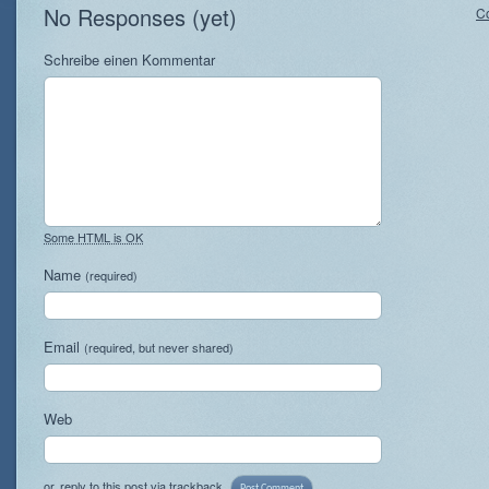
No Responses (yet)
C
Schreibe einen Kommentar
Some HTML is OK
Name
(required)
Email
(required, but never shared)
Web
or, reply to this post via
trackback
.