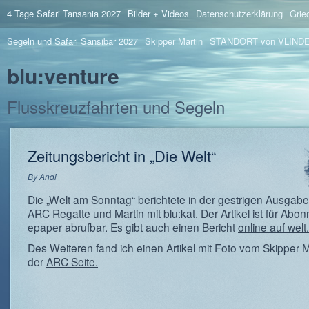
4 Tage Safari Tansania 2027
Bilder + Videos
Datenschutzerklärung
Grie
Segeln und Safari Sansibar 2027
Skipper Martin
STANDORT von VLIND
blu:venture
Flusskreuzfahrten und Segeln
Zeitungsbericht in „Die Welt“
By
Andi
Die „Welt am Sonntag“ berichtete in der gestrigen Ausgabe
ARC Regatte und Martin mit blu:kat. Der Artikel ist für Abo
epaper abrufbar. Es gibt auch einen Bericht
online auf welt
Des Weiteren fand ich einen Artikel mit Foto vom Skipper M
der
ARC Seite.