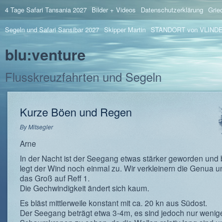
4 Tage Safari Tansania 2027
Bilder + Videos
Datenschutzerklärung
Grie
Segeln und Safari Sansibar 2027
Skipper Martin
STANDORT von VLIND
blu:venture
Flusskreuzfahrten und Segeln
Kurze Böen und Regen
By
Mitsegler
Arne
In der Nacht ist der Seegang etwas stärker geworden und b
legt der Wind noch einmal zu. Wir verkleinern die Genua 
das Groß auf Reff 1.
Die Gechwindigkeit ändert sich kaum.
Es bläst mittlerweile konstant mit ca. 20 kn aus Südost.
Der Seegang beträgt etwa 3-4m, es sind jedoch nur wenig