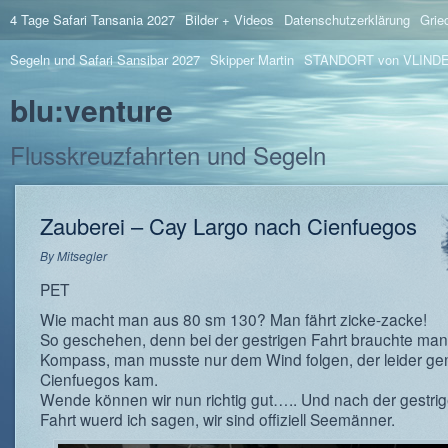
4 Tage Safari Tansania 2027
Bilder + Videos
Datenschutzerklärung
Grie
Segeln und Safari Sansibar 2027
Skipper Martin
STANDORT von VLIND
blu:venture
Flusskreuzfahrten und Segeln
Zauberei – Cay Largo nach Cienfuegos
By
Mitsegler
PET
Wie macht man aus 80 sm 130? Man fährt zicke-zacke!
So geschehen, denn bei der gestrigen Fahrt brauchte man
Kompass, man musste nur dem Wind folgen, der leider g
Cienfuegos kam.
Wende können wir nun richtig gut….. Und nach der gestrig
Fahrt wuerd ich sagen, wir sind offiziell Seemänner.