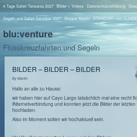
4 Tage Safari Tansania 2027
Bilder + Videos
Datenschutzerklärung
Grie
Segeln und Safari Sansibar 2027
Skipper Martin
STANDORT von VLIND
blu:venture
Flusskreuzfahrten und Segeln
BILDER – BILDER – BILDER
By
Martin
Hallo an alle zu Hause:
wir haben hier auf Cayo Largo tatsächlich mal eine recht flo
INternetverbindung und konnten jetzt die Bilder der letzte
hochladen.
Also im Moment solten wir hochaktuell sein.