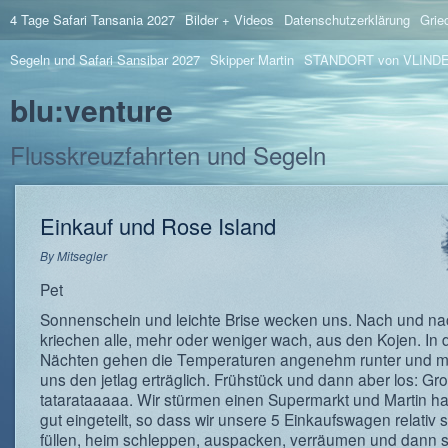
4 Tage Safari Tansania 2027
Bilder + Videos
Datenschutzerklärung
Grie
Segeln und Safari Sansibar 2027
Skipper Martin
STANDORT von VLIND
blu:venture
Flusskreuzfahrten und Segeln
Einkauf und Rose Island
By
Mitsegler
Pet
Sonnenschein und leichte Brise wecken uns. Nach und na
kriechen alle, mehr oder weniger wach, aus den Kojen. In 
Nächten gehen die Temperaturen angenehm runter und 
uns den jetlag erträglich. Frühstück und dann aber los: Gr
tatarataaaaa. Wir stürmen einen Supermarkt und Martin hat
gut eingeteilt, so dass wir unsere 5 Einkaufswagen relativ s
füllen, heim schleppen, auspacken, verräumen und dann 