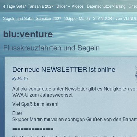
4 Tage Safari Tansania 2027
Bilder + Videos
Datenschutzerklärung
Grie
Segeln und Safari Sansibar 2027
Skipper Martin
STANDORT von VLIND
blu:venture
Flusskreuzfahrten und Segeln
Der neue NEWSLETTER ist online
By
Martin
Auf
blu-venture.de unter Newsletter gibt es Neuigkeiten
von
VAVA-U zum Jahreswechsel.
Viel Spaß beim lesen!
Euer
Skipper Martin mit vielen sonnigen Grüßen von den Baha
===============