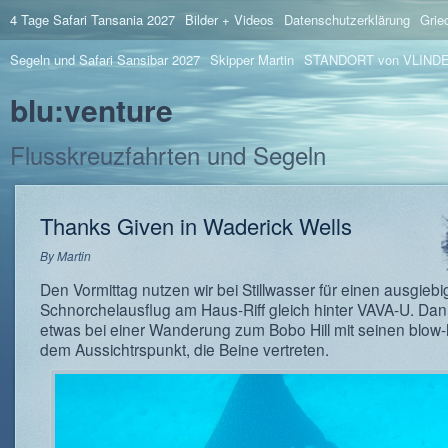
4 Tage Safari Tansania 2027
Bilder + Videos
Datenschutzerklärung
Grie
Segeln und Safari Sansibar 2027
Skipper Martin
STANDORT von VLIND
blu:venture
Flusskreuzfahrten und Segeln
Thanks Given in Waderick Wells
By
Martin
Den Vormittag nutzen wir bei Stillwasser für einen ausgieb
Schnorchelausflug am Haus-Riff gleich hinter VAVA-U. Da
etwas bei einer Wanderung zum Bobo Hill mit seinen blow
dem Aussichtrspunkt, die Beine vertreten.