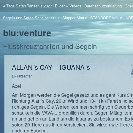
4 Tage Safari Tansania 2027
Bilder + Videos
Datenschutzerklärung
Grie
Segeln und Safari Sansibar 2027
Skipper Martin
STANDORT von VLIND
blu:venture
Flusskreuzfahrten und Segeln
ALLAN´s CAY – IGUANA´s
By
Mitsegler
Axel
Am Morgen werden die Segel gesetzt und es geht Kurs 34
Richtung Alan´s Cay. 20kn Wind und 10-11kn Fahrt sind s
richtiges Segeln. Die Wellen kommen schräg von Steuerb
schaukeln die VAVA-U ordentlich durch. Gegen Mittag ko
an und gehen an Land um die Iguanas zu bestaunen. E
sofort 20 Tiere aus ihren Verstecken. Sie wirken wie Tiere 
anderen Epoche.