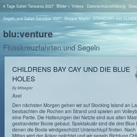
4 Tage Safari Tansania 2027
Bilder + Videos
Datenschutzerklärung
Grie
Segeln und Safari Sansibar 2027
Skipper Martin
STANDORT von VLIND
blu:venture
Flusskreuzfahrten und Segeln
CHILDRENS BAY CAY UND DIE BLUE
HOLES
By
Mitsegler
Axel
Den nächsten Morgen gehen wir auf Stocking Island an La
beobachten die Rochen am Strand und spielen am Volleyb
eine Partie. Die Halterungen der Netzte sind aus alten Mas
gestrandeter Boote gebaut. Spektakulär sind die drei Blue 
denen die Boote windgeschützt Unterschlupf finden. Nac
Mittag wird der Anker gelichtet und wir segeln Richtung 