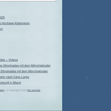
NDER
s Hochsee-Katamaran
am
ilder + Videos
pe Strophades mit dem Mönchskloster
 Strophades mit dem Mönchskloster
geln nach Cayo Largo
Ankunft in Miami
sign
| © Copyright 2026
blu:venture