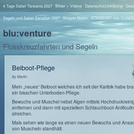
4 Tage Safari Tansania 2027
Bilder + Videos
Datenschutzerklärung
Grie
Segeln und Safari Sansibar 2027
Skipper Martin
STANDORT von VLIND
blu:venture
Flusskreuzfahrten und Segeln
Beiboot-Pflege
By
Martin
Mein „neues“ Beiboot welches ich seit der Karibik habe br
ein bisschen Unterboden-Pflege.
Bewuchs und Muschel nebst Algen mittels Hochdruckreini
entfernen und dann mit speziellem Schlauchboot-Antifouli
streichen.
Mals sehen wie lange es einen neuen Bewuchs und Ans
von Muscheln standhält.