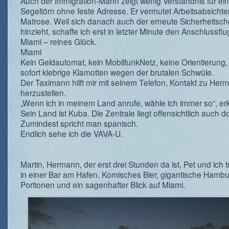
Auch der Immigration-Mann zeigt wenig Verständnis für ei
Segeltörn ohne feste Adresse. Er vermutet Arbeitsabsichte
Matrose. Weil sich danach auch der erneute Sicherheitsc
hinzieht, schaffe ich erst in letzter Minute den Anschlussfl
Miami – reines Glück.
Miami
Kein Geldautomat, kein MobilfunkNetz, keine Orientierung,
sofort klebrige Klamotten wegen der brutalen Schwüle.
Der Taximann hilft mir mit seinem Telefon, Kontakt zu Her
herzustellen.
„Wenn ich in meinem Land anrufe, wähle ich immer so“, erkl
Sein Land ist Kuba. Die Zentrale liegt offensichtlich auch do
Zumindest spricht man spanisch.
Endlich sehe ich die VAVA-U.
Martin, Hermann, der erst drei Stunden da ist, Pet und ich t
in einer Bar am Hafen. Komisches Bier, gigantische Hambu
Portionen und ein sagenhafter Blick auf Miami.