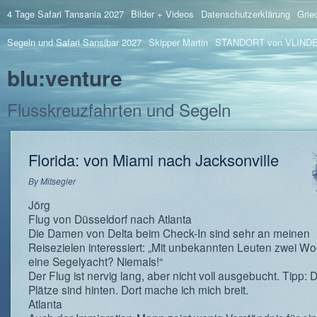
4 Tage Safari Tansania 2027
Bilder + Videos
Datenschutzerklärung
Grie
Segeln und Safari Sansibar 2027
Skipper Martin
STANDORT von VLIND
blu:venture
Flusskreuzfahrten und Segeln
Florida: von Miami nach Jacksonville
By
Mitsegler
Jörg
Flug von Düsseldorf nach Atlanta
Die Damen von Delta beim Check-In sind sehr an meinen
Reisezielen interessiert: „Mit unbekannten Leuten zwei W
eine Segelyacht? Niemals!“
Der Flug ist nervig lang, aber nicht voll ausgebucht. Tipp: D
Plätze sind hinten. Dort mache ich mich breit.
Atlanta