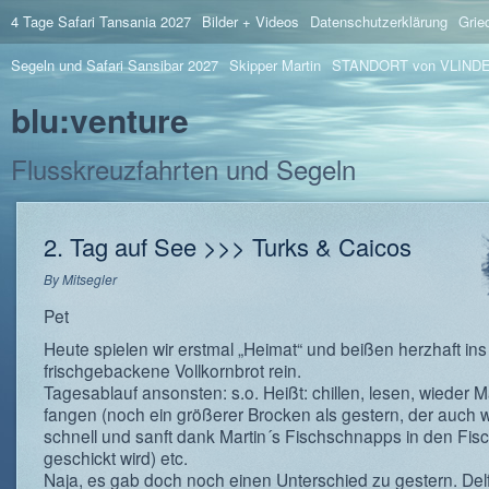
4 Tage Safari Tansania 2027
Bilder + Videos
Datenschutzerklärung
Grie
Segeln und Safari Sansibar 2027
Skipper Martin
STANDORT von VLIND
blu:venture
Flusskreuzfahrten und Segeln
2. Tag auf See >>> Turks & Caicos
By
Mitsegler
Pet
Heute spielen wir erstmal „Heimat“ und beißen herzhaft ins
frischgebackene Vollkornbrot rein.
Tagesablauf ansonsten: s.o. Heißt: chillen, lesen, wieder 
fangen (noch ein größerer Brocken als gestern, der auch 
schnell und sanft dank Martin´s Fischschnapps in den Fi
geschickt wird) etc.
Naja, es gab doch noch einen Unterschied zu gestern. Del