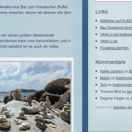
–
 Rendezvous Bar zum Kreolischen Buffet
Seegebiete
Links
keres erwarten, wovon wir ebenso wie dem
Mitfahren auf VLI
Bau-Tagebuch eine
VAVA-U auf Instagr
s mit seinen großen übereinander
chenräumen kann man herumklettern und in
VAVA-U.de
d natürlich ist es auch ein tolles
Flusskreuzfahrten
Kommentare
Naike Juchem
zu
B
Martin
zu
Inselgrup
Tom
zu
Inselgruppe
Thomas Wolf
zu
Se
Dagmar Högler
zu
Designed by
Brambling De