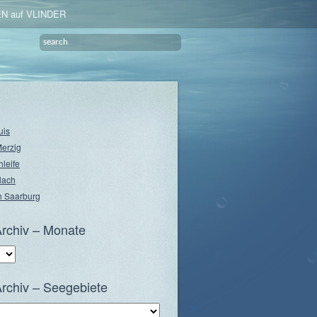
N auf VLINDER
uis
Merzig
hleife
lach
 Saarburg
rchiv – Monate
rchiv – Seegebiete