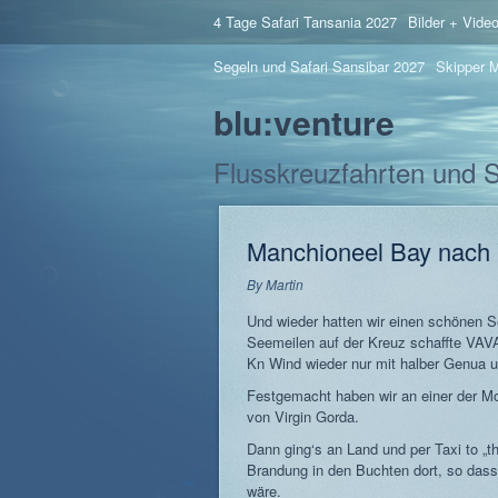
4 Tage Safari Tansania 2027
Bilder + Vide
Segeln und Safari Sansibar 2027
Skipper M
blu:venture
Flusskreuzfahrten und 
Manchioneel Bay nach 
By
Martin
Und wieder hatten wir einen schönen S
Seemeilen auf der Kreuz schaffte VAVA
Kn Wind wieder nur mit halber Genua 
Festgemacht haben wir an einer der M
von Virgin Gorda.
Dann ging‘s an Land und per Taxi to „th
Brandung in den Buchten dort, so dass
wäre.