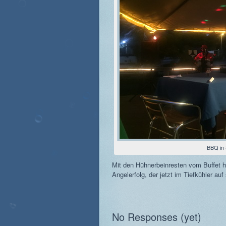
BBQ in
Mit den Hühnerbeinresten vom Buffet h
Angelerfolg, der jetzt im Tiefkühler auf
No Responses (yet)