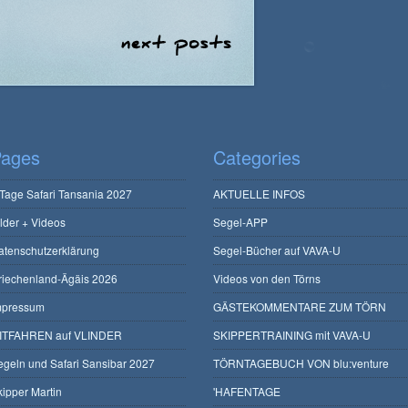
ages
Categories
 Tage Safari Tansania 2027
AKTUELLE INFOS
ilder + Videos
Segel-APP
atenschutzerklärung
Segel-Bücher auf VAVA-U
riechenland-Ägäis 2026
Videos von den Törns
mpressum
GÄSTEKOMMENTARE ZUM TÖRN
ITFAHREN auf VLINDER
SKIPPERTRAINING mit VAVA-U
egeln und Safari Sansibar 2027
TÖRNTAGEBUCH VON blu:venture
kipper Martin
'HAFENTAGE