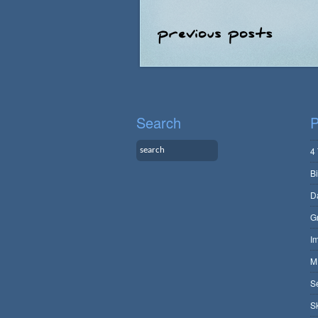
Search
P
4
B
D
G
I
M
S
S