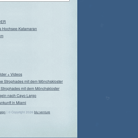
NDER
s Hochsee-Katamaran
am
ilder + Videos
pe Strophades mit dem Mönchskloster
 Strophades mit dem Mönchskloster
geln nach Cayo Largo
Ankunft in Miami
sign
| © Copyright 2026
blu:venture