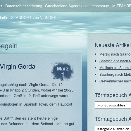
os
Datenschutzerklärung
Griechenland-Ägäis 2026
Impressum
MITFAHRE
artin
STANDORT von VLINDER
Segeln
Neueste Artikel
Merzig nach Saarlo
Saarschleife nach 
Virgin Gorda
März
Mettlach bis Saarsc
1
Saarburg nach Mett
Grevenmacher nach
egelschlag nach Virgin Gorda. Die 12
-U in knapp 2 Stunden, wobei wir bei 20-25
Törntagebuch A
und dem Groß im 2. Reff unterwegs waren.
Törntagebuch
ooringbojen in Spanish Town, dem Hauptort
Archiv
–
Monate
Törntagebuch A
e Bath“, den es steht heute einige
 das Anlanden mit dem Beiboot nicht so gut
Törntagebuch
Archiv