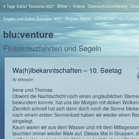
4 Tage Safari Tansania 2027
Bilder + Videos
Datenschutzerklärung
Grie
Segeln und Safari Sansibar 2027
Skipper Martin
STANDORT von VLIND
blu:venture
Flusskreuzfahrten und Segeln
Wa(h)lbekanntschaften – 10. Seetag
By
Mitsegler
Irene und Thomas
Obwohl die Nachtschicht noch einen unglaublichen Stern
bewundern konnte, hat uns der Morgen mit dicken Wolken
Ziemlich schnell hat sich dann doch noch die Sonne blicke
nach einem ersten Sonnenbad haben wir wieder einen Ba
eingelegt.
Kaum waren wir aus dem Wasser und mit dem Mittagessen 
tauchten immer wieder Wale auf. Dieses Mal in Gruppen, d