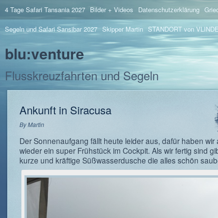
4 Tage Safari Tansania 2027
Bilder + Videos
Datenschutzerklärung
Grie
Segeln und Safari Sansibar 2027
Skipper Martin
STANDORT von VLIND
blu:venture
Flusskreuzfahrten und Segeln
Ankunft in Siracusa
By
Martin
Der Sonnenaufgang fällt heute leider aus, dafür haben wir
wieder ein super Frühstück im Cockpit. Als wir fertig sind gi
kurze und kräftige Süßwasserdusche die alles schön saube