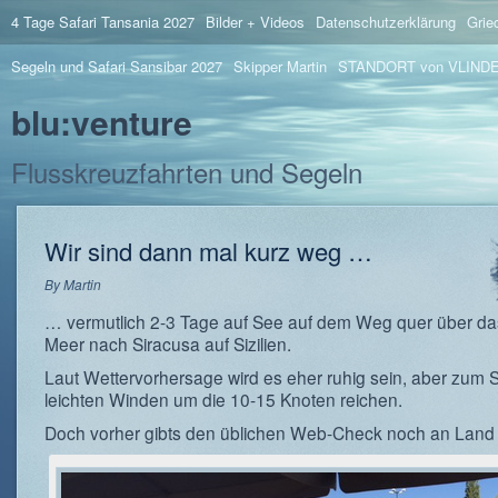
4 Tage Safari Tansania 2027
Bilder + Videos
Datenschutzerklärung
Grie
Segeln und Safari Sansibar 2027
Skipper Martin
STANDORT von VLIND
blu:venture
Flusskreuzfahrten und Segeln
Wir sind dann mal kurz weg …
By
Martin
… vermutlich 2-3 Tage auf See auf dem Weg quer über da
Meer nach Siracusa auf Sizilien.
Laut Wettervorhersage wird es eher ruhig sein, aber zum 
leichten Winden um die 10-15 Knoten reichen.
Doch vorher gibts den üblichen Web-Check noch an Land i