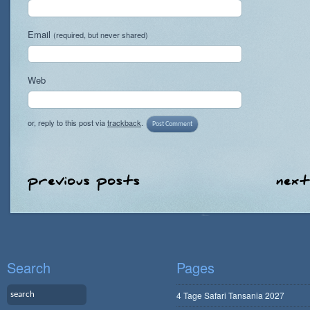
Email
(required, but never shared)
Web
or, reply to this post via
trackback
.
Search
Pages
4 Tage Safari Tansania 2027