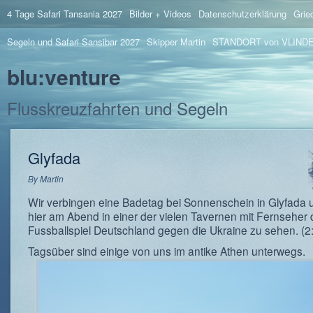
4 Tage Safari Tansania 2027
Bilder + Videos
Datenschutzerklärung
Grie
Segeln und Safari Sansibar 2027
Skipper Martin
STANDORT von VLIND
blu:venture
Flusskreuzfahrten und Segeln
Glyfada
By
Martin
Wir verbingen eine Badetag bei Sonnenschein in Glyfada
hier am Abend in einer der vielen Tavernen mit Fernseher
Fussballspiel Deutschland gegen die Ukraine zu sehen. (2
Tagsüber sind einige von uns im antike Athen unterwegs.