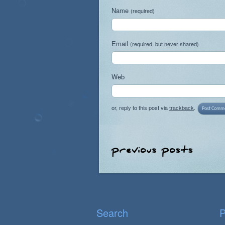
Name
(required)
Email
(required, but never shared)
Web
or, reply to this post via
trackback
.
Search
P