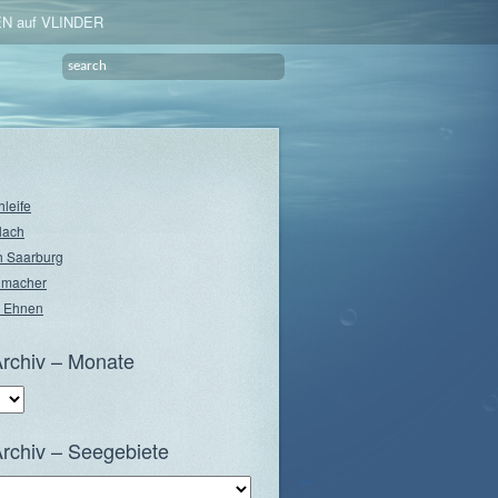
N auf VLINDER
hleife
lach
 Saarburg
nmacher
 Ehnen
rchiv – Monate
rchiv – Seegebiete