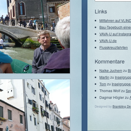
–
Seegebiete
Links
Mitfahren auf VLI
Bau-Tagebuch eine
VAVA-U auf Instagr
VAVA-U.de
Flusskreuzfahrten
Kommentare
Naike Juchem
zu
B
Martin
zu
Inselgrup
Tom
zu
Inselgruppe
Thomas Wolf
zu
Se
Dagmar Högler
zu
Designed by
Brambling De