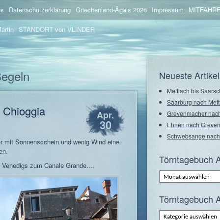
os
Datenschutzerklärung
Griechenland-Ägäis 2026
Impressum
MITFAHRE
artin
STANDORT von VLINDER
Segeln
Neueste Artikel
Mettlach bis Saarsc
Saarburg nach Mett
 Chioggia
Apr.
Grevenmacher nach
30
Ehnen nach Greve
Schwebsange nach
er mit Sonnenscchein und wenig Wind eine
en.
Törntagebuch A
äle Venedigs zum Canale Grande….
Törntagebuch
Archiv
–
Monate
Törntagebuch A
Törntagebuch
Archiv