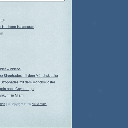
NDER
s Hochsee-Katamaran
am
ilder + Videos
pe Strophades mit dem Mönchskloster
 Strophades mit dem Mönchskloster
geln nach Cayo Largo
Ankunft in Miami
sign
| © Copyright 2026
blu:venture