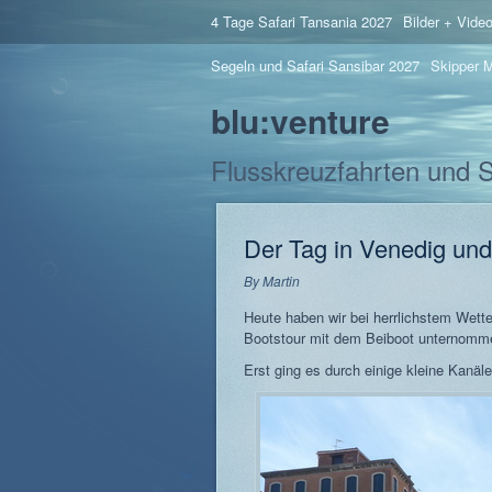
4 Tage Safari Tansania 2027
Bilder + Vide
Segeln und Safari Sansibar 2027
Skipper M
blu:venture
Flusskreuzfahrten und 
Der Tag in Venedig und
By
Martin
Heute haben wir bei herrlichstem Wett
Bootstour mit dem Beiboot unternomm
Erst ging es durch einige kleine Kan