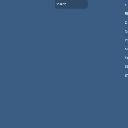
4
B
D
G
I
M
S
S
S