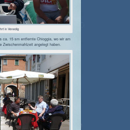
hrt in Venedig
s ca. 15 sm entfernte Chioggia, wo wir am
ine Zwischenmahlzeit angelegt haben.