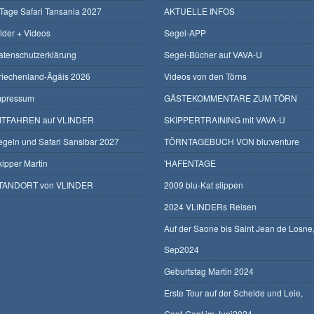
 Tage Safari Tansania 2027
AKTUELLE INFOS
ilder + Videos
Segel-APP
atenschutzerklärung
Segel-Bücher auf VAVA-U
riechenland-Ägäis 2026
Videos von den Törns
mpressum
GÄSTEKOMMENTARE ZUM TÖRN
ITFAHREN auf VLINDER
SKIPPERTRAINING mit VAVA-U
egeln und Safari Sansibar 2027
TÖRNTAGEBUCH VON blu:venture
kipper Martin
'HAFENTAGE
TANDORT von VLINDER
2009 blu-Kat slippen
2024 VLINDERs Reisen
Auf der Saone bis Saint Jean de Losne
Sep2024
Geburtstag Martin 2024
Erste Tour auf der Schelde und Leie,
Gent-Gent im Juni2024