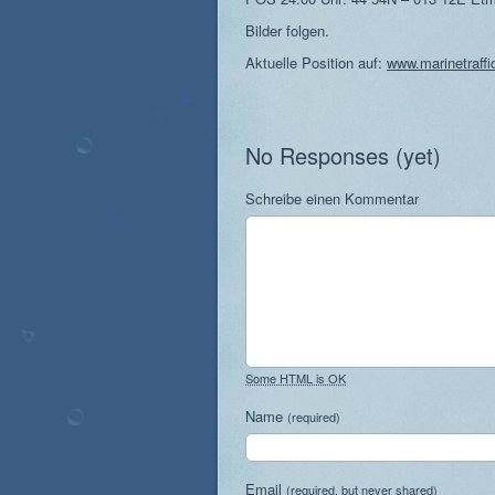
Bilder folgen.
Aktuelle Position auf:
www.marinetraff
No Responses (yet)
Schreibe einen Kommentar
Some HTML is OK
Name
(required)
Email
(required, but never shared)