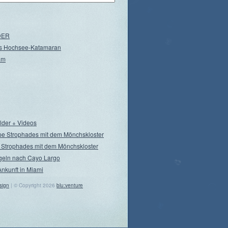
NDER
s Hochsee-Katamaran
am
ilder + Videos
pe Strophades mit dem Mönchskloster
 Strophades mit dem Mönchskloster
geln nach Cayo Largo
Ankunft in Miami
sign
| © Copyright 2026
blu:venture