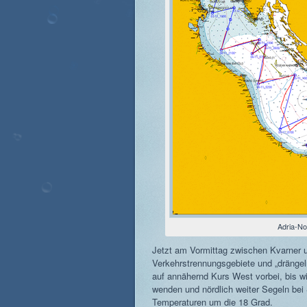
Adria-N
Jetzt am Vormittag zwischen Kvarner u
Verkehrstrennungsgebiete und „drängel
auf annähernd Kurs West vorbei, bis w
wenden und nördlich weiter Segeln be
Temperaturen um die 18 Grad.