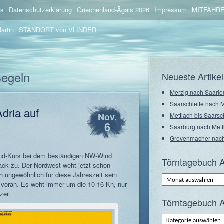
os
Datenschutzerklärung
Griechenland-Ägäis 2026
Impressum
MITFAHRE
artin
STANDORT von VLINDER
Segeln
Neueste Artikel
Merzig nach Saarlo
Saarschleife nach 
Adria auf
Nov.
Mettlach bis Saarsc
6
Saarburg nach Mett
Grevenmacher nach
nd-Kurs bei dem beständigen NW-Wind
Törntagebuch A
zack zu. Der Nordwest weht jetzt schon
h ungewöhnlich für diese Jahreszeit sein
Törntagebuch
Archiv
t voran. Es weht immer um die 10-16 Kn, nur
–
zer.
Monate
Törntagebuch A
Törntagebuch
Archiv