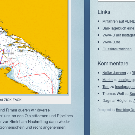
–
Seegebiete
Links
Mitfahren auf VLI
Bau-Tagebuch eine
VAVA-U auf Instagr
VAVA-U.de
Flusskreuzfahrten
Kommentare
Naike Juchem
zu
B
Martin
zu
Inselgrup
Tom
zu
Inselgruppe
Thomas Wolf
zu
Se
ord ZICK-ZACK
Dagmar Högler
zu
nd Rimini queren wir diverse
Designed by
Brambling De
n“ uns an den Ölplattformen und Pipelines
ir vor Rimini am Nachmittag dann wieder
i Sonnenschein und recht angenehmen