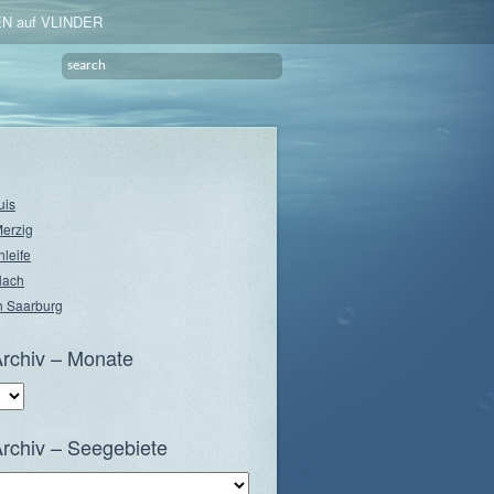
N auf VLINDER
uis
Merzig
hleife
lach
 Saarburg
rchiv – Monate
rchiv – Seegebiete