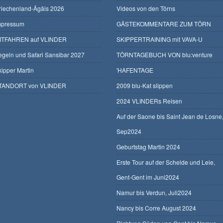
riechenland-Ägäis 2026
Videos von den Törns
mpressum
GÄSTEKOMMENTARE ZUM TÖRN
ITFAHREN auf VLINDER
SKIPPERTRAINING mit VAVA-U
egeln und Safari Sansibar 2027
TÖRNTAGEBUCH VON blu:venture
kipper Martin
'HAFENTAGE
TANDORT von VLINDER
2009 blu-Kat slippen
2024 VLINDERs Reisen
Auf der Saone bis Saint Jean de Losne
Sep2024
Geburtstag Martin 2024
Erste Tour auf der Schelde und Leie,
Gent-Gent im Juni2024
Namur bis Verdun, Juli2024
Nancy bis Corre August 2024