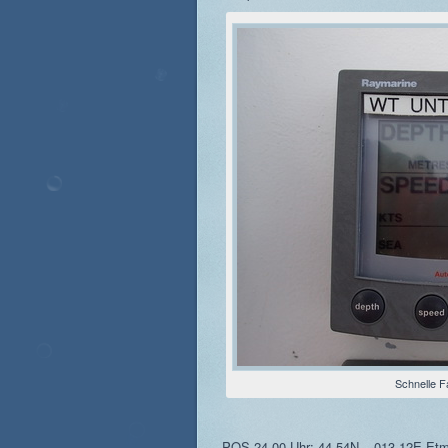
Schnelle F
POS 24.00 Uhr: 44 54N – 013 12E Etm