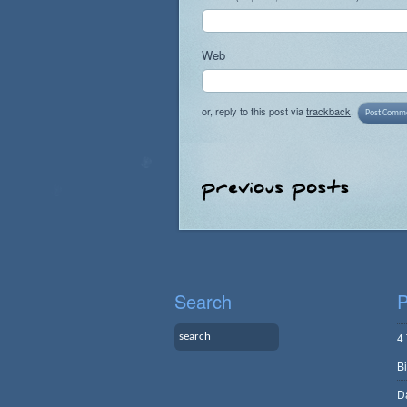
Web
or, reply to this post via
trackback
.
Search
P
4
B
D