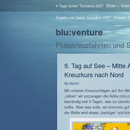
4 Tage Safari Tansania 2027
Bilder + Vide
Segeln und Safari Sansibar 2027
Skipper M
blu:venture
Flusskreuzfahrten und 
5. Tag auf See – Mitte 
Kreuzkurs nach Nord
By
Martin
Mit unseren Kreuzschlägen auf Am-Wi
„nähen“ wir sozusagen die Adria zick-
beständig seit 5 Tagen, was so ziemlic
sollte. Aber was solls, wir kommen gu
die Welle wird etwas „hackiger“ und kür