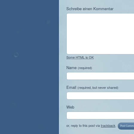
Schreibe einen Kommentar
Some HTML is OK
Name
(required)
Email
(required, but never shared)
Web
or, reply to this post via
trackback
.