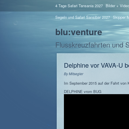
4 Tage Safari Tansania 2027
Bilder + Vide
Segeln und Safari Sansibar 2027
Skipper M
blu:venture
Flusskreuzfahrten und 
Delphine vor VAVA-U be
By
Mitsegler
Im September 2015 auf der Fahrt von 
DELPHINE vrom BUG