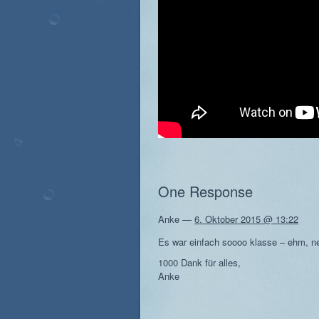
One Response
Anke
—
6. Oktober 2015 @ 13:22
Es war einfach soooo klasse – ehm
1000 Dank für alles,
Anke