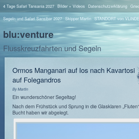
4 Tage Safari Tansania 2027
Bilder + Videos
Datenschutzerklärung
Grie
Segeln und Safari Sansibar 2027
Skipper Martin
STANDORT von VLIND
blu:venture
Flusskreuzfahrten und Segeln
Ormos Manganari auf Ios nach Kavartosi
auf Folegandros
By
Martin
Ein wunderschöner Segeltag!
Nach dem Frühstück und Sprung in die Glasklaren „Fluten“
Bucht haben wir abgelegt.