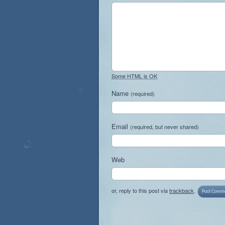
Some HTML is OK
Name
(required)
Email
(required, but never shared)
Web
or, reply to this post via
trackback
.