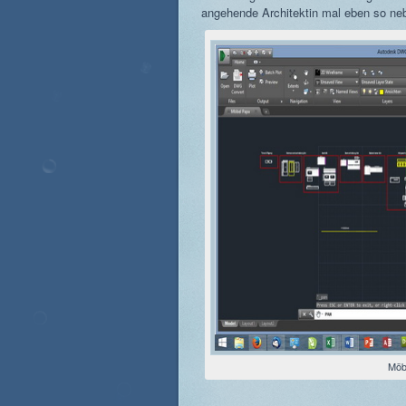
angehende Architektin mal eben so nebe
Möb