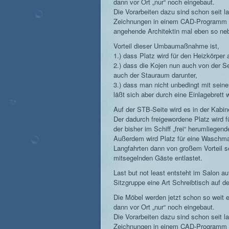
dann vor Ort „nur“ noch eingebaut.
Die Vorarbeiten dazu sind schon seit 
Zeichnungen in einem CAD-Programm d
angehende Architektin mal eben so nebe
Vorteil dieser Umbaumaßnahme ist,
1.) dass Platz wird für den Heizkörper
2.) dass die Kojen nun auch von der S
auch der Stauraum darunter,
3.) dass man nicht unbedingt mit sei
läßt sich aber durch eine Einlagebrett w
Auf der STB-Seite wird es in der Kabin
Der dadurch freigewordene Platz wird f
der bisher im Schiff „frei“ herumliege
Außerdem wird Platz für eine Waschmas
Langfahrten dann von großem Vorteil s
mitsegelnden Gäste entlastet.
Last but not least entsteht im Salon a
Sitzgruppe eine Art Schreibtisch auf de
Die Möbel werden jetzt schon so weit e
dann vor Ort „nur“ noch eingebaut.
Die Vorarbeiten dazu sind schon seit 
Zeichnungen in einem CAD-Programm d