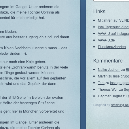
–
langem im Gange. Unter anderem die
Seegebiete
Links
azu, die meine Tochter Corinna als
nbei für mich erledigt hat.
Mitfahren auf VLI
Bau-Tagebuch eine
 am Boden,
VAVA-U auf Instagr
eite aus besser zugänglich sind und damit
VAVA-U.de
Flusskreuzfahrten
nem Kojen Nachbarn kuscheln muss – das
ieder ändern ;-).
Kommentare
e nur noch eine Koje geben.
ür eine „Schrankwand“ benutz in der viele
Naike Juchem
zu
B
nden Dinge gestaut werden können.
Martin
zu
Inselgrup
chine, die vor allem auf den geplanten
Tom
zu
Inselgruppe
ein wird und das Gepäck der dann
Thomas Wolf
zu
Se
Dagmar Högler
zu
uf der STB-Seite im Bereich der ovalen
r Hälfte der bisherigen Sitzfläche.
Designed by
Brambling De
s geht hier in München vorbereitet und
langem im Gange. Unter anderem die
azu, die meine Tochter Corinna als