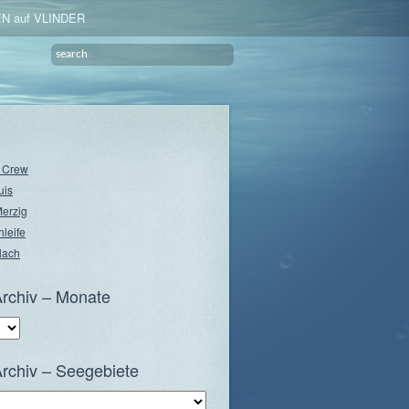
N auf VLINDER
e Crew
uis
Merzig
hleife
lach
rchiv – Monate
rchiv – Seegebiete