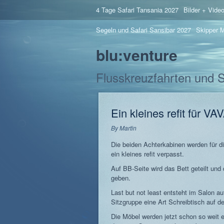
4 Tage Safari Tansania 2027
Bilder + Vide
Segeln und Safari Sansibar 2027
Skipper M
blu:venture
Flusskreuzfahrten und 
Ein kleines refit für VA
By
Martin
Die beiden Achterkabinen werden für
ein kleines refit verpasst.
Auf BB-Seite wird das Bett geteilt und
geben.
Last but not least entsteht im Salon a
Sitzgruppe eine Art Schreibtisch auf de
Die Möbel werden jetzt schon so weit e