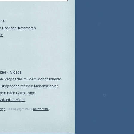
NDER
s Hochsee-Katamaran
am
ilder + Videos
pe Strophades mit dem Mönchskloster
 Strophades mit dem Mönchskloster
geln nach Cayo Largo
Ankunft in Miami
sign
| © Copyright 2026
blu:venture