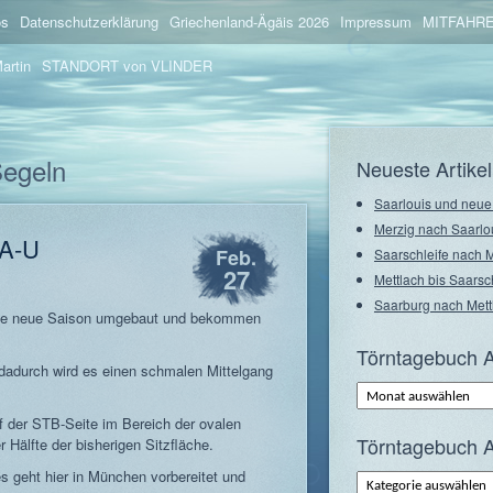
os
Datenschutzerklärung
Griechenland-Ägäis 2026
Impressum
MITFAHRE
artin
STANDORT von VLINDER
Segeln
Neueste Artikel
Saarlouis und neu
Merzig nach Saarlo
VA-U
Feb.
Saarschleife nach 
27
Mettlach bis Saarsc
Saarburg nach Mett
 die neue Saison umgebaut und bekommen
Törntagebuch A
 dadurch wird es einen schmalen Mittelgang
Törntagebuch
Archiv
–
uf der STB-Seite im Bereich der ovalen
Monate
Törntagebuch A
r Hälfte der bisherigen Sitzfläche.
s geht hier in München vorbereitet und
Törntagebuch
Archiv