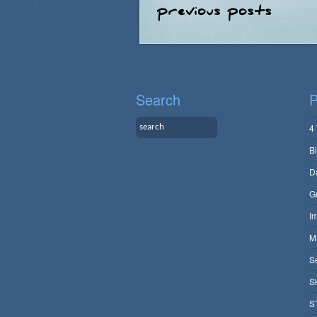
Search
P
4
B
D
G
I
M
S
S
S