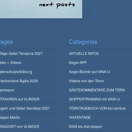
ages
Categories
 Tage Safari Tansania 2027
AKTUELLE INFOS
ilder + Videos
Segel-APP
atenschutzerklärung
Segel-Bücher auf VAVA-U
riechenland-Ägäis 2026
Videos von den Törns
mpressum
GÄSTEKOMMENTARE ZUM TÖRN
ITFAHREN auf VLINDER
SKIPPERTRAINING mit VAVA-U
egeln und Safari Sansibar 2027
TÖRNTAGEBUCH VON blu:venture
kipper Martin
'HAFENTAGE
TANDORT von VLINDER
2009 blu-Kat slippen