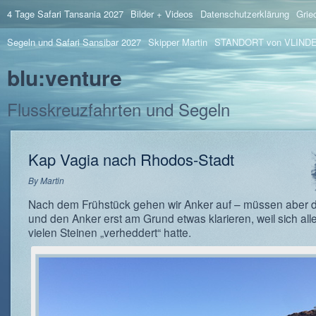
4 Tage Safari Tansania 2027
Bilder + Videos
Datenschutzerklärung
Grie
Segeln und Safari Sansibar 2027
Skipper Martin
STANDORT von VLIND
blu:venture
Flusskreuzfahrten und Segeln
Kap Vagia nach Rhodos-Stadt
By
Martin
Nach dem Frühstück gehen wir Anker auf – müssen aber d
und den Anker erst am Grund etwas klarieren, weil sich all
vielen Steinen „verheddert“ hatte.