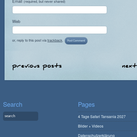
Email
(required, but never shared)
Web
or, reply to this post via
trackback
.
Search
Pages
4 Tage Safari Tansania 2027
Bilder + Videos
Datenschutzerklärung