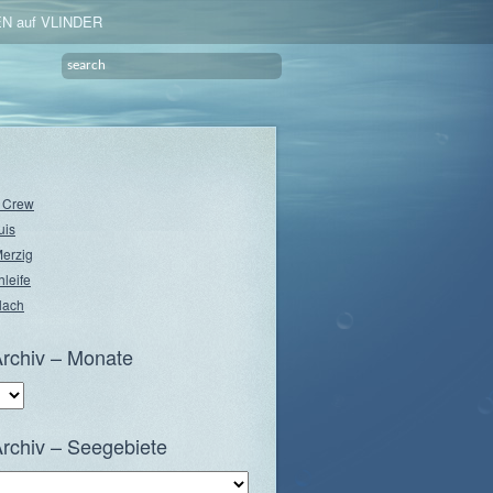
N auf VLINDER
e Crew
uis
Merzig
hleife
lach
rchiv – Monate
rchiv – Seegebiete