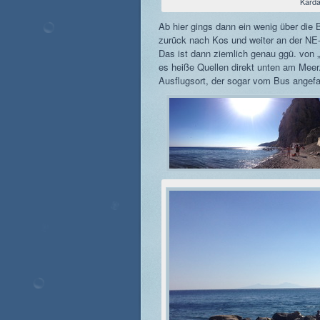
Kard
Ab hier gings dann ein wenig über die 
zurück nach Kos und weiter an der NE
Das ist dann ziemlich genau ggü. von „
es heiße Quellen direkt unten am Meer. 
Ausflugsort, der sogar vom Bus angefa