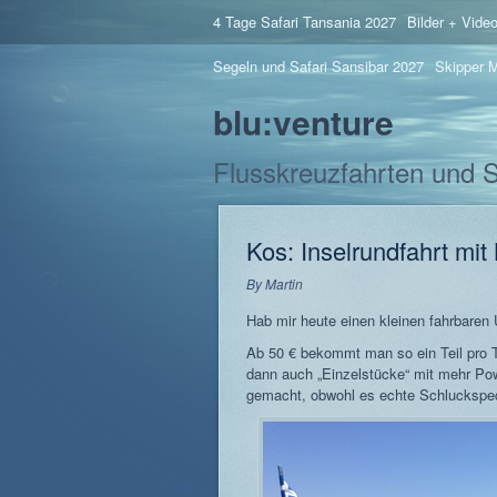
4 Tage Safari Tansania 2027
Bilder + Vide
Segeln und Safari Sansibar 2027
Skipper M
blu:venture
Flusskreuzfahrten und 
Kos: Inselrundfahrt mi
By
Martin
Hab mir heute einen kleinen fahrbaren U
Ab 50 € bekommt man so ein Teil pro T
dann auch „Einzelstücke“ mit mehr Pow
gemacht, obwohl es echte Schluckspec