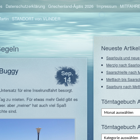
os
Datenschutzerklärung
Griechenland-Ägäis 2026
Impressum
MITFAHRE
artin
STANDORT von VLINDER
Segeln
Neueste Artikel
Saarlouis und neu
Merzig nach Saarlo
t Buggy
Sep.
Saarschleife nach 
14
Mettlach bis Saarsc
Saarburg nach Mett
ntersatz für eine Inselrundfahrt besorgt.
ag zu mieten. Für etwas mehr Geld gibt es
Törntagebuch A
er. aber „meiner“ hat auch viel Spaß
Törntagebuch
hte sind.
Archiv
–
Monate
Törntagebuch A
Törntagebuch
Archiv