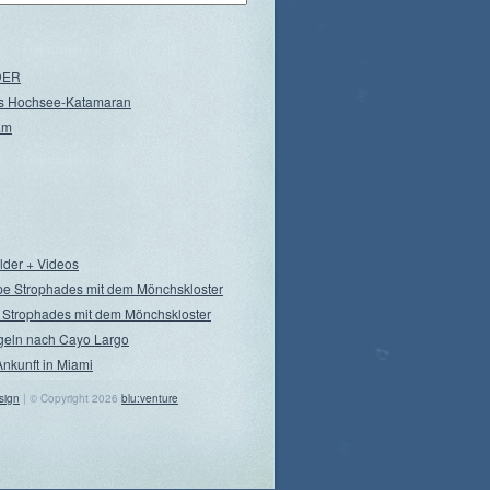
NDER
s Hochsee-Katamaran
am
ilder + Videos
pe Strophades mit dem Mönchskloster
 Strophades mit dem Mönchskloster
geln nach Cayo Largo
Ankunft in Miami
sign
| © Copyright 2026
blu:venture