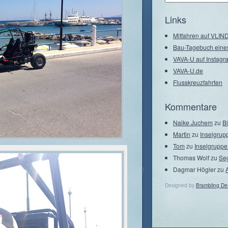
–
Seegebiete
Links
Mitfahren auf VLI
Bau-Tagebuch eine
VAVA-U auf Instagr
VAVA-U.de
Flusskreuzfahrten
Kommentare
Naike Juchem
zu
B
Martin
zu
Inselgrup
Tom
zu
Inselgruppe
Thomas Wolf
zu
Se
Dagmar Högler
zu
Designed by
Brambling De