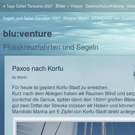
4 Tage Safari Tansania 2027
Bilder + Videos
Datenschutzerklärung
Grie
Segeln und Safari Sansibar 2027
Skipper Martin
STANDORT von VLIND
blu:venture
Flusskreuzfahrten und Segeln
Paxos nach Korfu
By
Martin
Für heute ist geplant Korfu-Stadt zu erreichen.
Kurz nach dem Ablegen haben wir Raumen Wind und setz
zunächst die Genua, später dann den 150m² großen Bliste
gut zwei Drittel der Strecke müssen wir Halsen und könne
Mandraki-Marina am E-Zipfel von Korfu-Stadt direkt anlieg