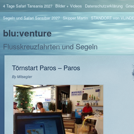
4 Tage Safari Tansania 2027
Bilder + Videos
Datenschutzerklärung
Grie
Segeln und Safari Sansibar 2027
Skipper Martin
STANDORT von VLIND
blu:venture
Flusskreuzfahrten und Segeln
Törnstart Paros – Paros
By
Mitsegler