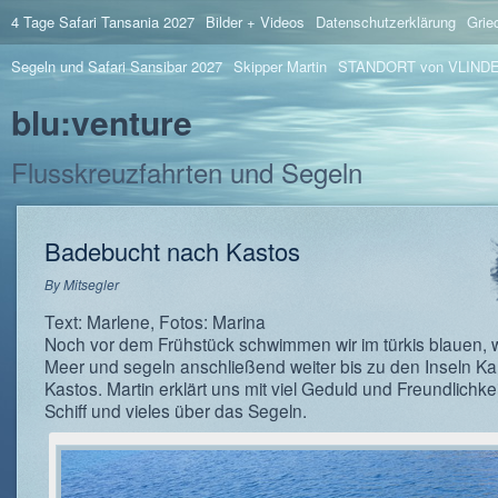
4 Tage Safari Tansania 2027
Bilder + Videos
Datenschutzerklärung
Grie
Segeln und Safari Sansibar 2027
Skipper Martin
STANDORT von VLIND
blu:venture
Flusskreuzfahrten und Segeln
Badebucht nach Kastos
By
Mitsegler
Text: Marlene, Fotos: Marina
Noch vor dem Frühstück schwimmen wir im türkis blauen,
Meer und segeln anschließend weiter bis zu den Inseln K
Kastos. Martin erklärt uns mit viel Geduld und Freundlichke
Schiff und vieles über das Segeln.