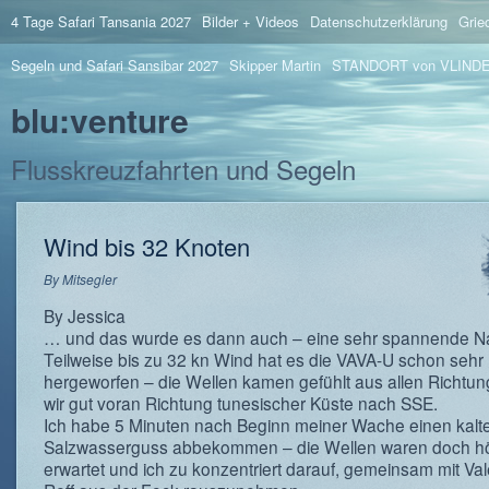
4 Tage Safari Tansania 2027
Bilder + Videos
Datenschutzerklärung
Grie
Segeln und Safari Sansibar 2027
Skipper Martin
STANDORT von VLIND
blu:venture
Flusskreuzfahrten und Segeln
Wind bis 32 Knoten
By
Mitsegler
By Jessica
… und das wurde es dann auch – eine sehr spannende Na
Teilweise bis zu 32 kn Wind hat es die VAVA-U schon sehr
hergeworfen – die Wellen kamen gefühlt aus allen Richtu
wir gut voran Richtung tunesischer Küste nach SSE.
Ich habe 5 Minuten nach Beginn meiner Wache einen kalt
Salzwasserguss abbekommen – die Wellen waren doch hö
erwartet und ich zu konzentriert darauf, gemeinsam mit Val