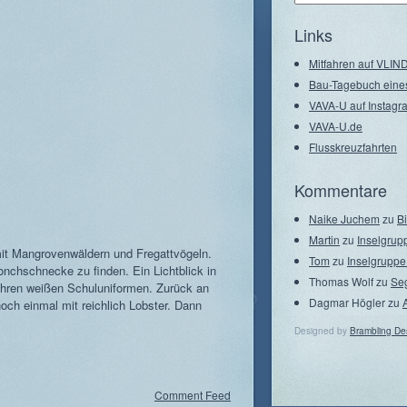
–
Seegebiete
Links
Mitfahren auf VLI
Bau-Tagebuch eine
VAVA-U auf Instagr
VAVA-U.de
Flusskreuzfahrten
Kommentare
Naike Juchem
zu
B
Martin
zu
Inselgrup
mit Mangrovenwäldern und Fregattvögeln.
Tom
zu
Inselgruppe
onchschnecke zu finden. Ein Lichtblick in
Thomas Wolf
zu
Se
 ihren weißen Schuluniformen. Zurück an
Dagmar Högler
zu
och einmal mit reichlich Lobster. Dann
Designed by
Brambling De
Comment Feed