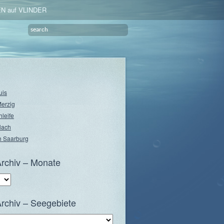
N auf VLINDER
uis
Merzig
hleife
lach
 Saarburg
rchiv – Monate
rchiv – Seegebiete