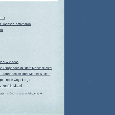
NDER
s Hochsee-Katamaran
am
ilder + Videos
pe Strophades mit dem Mönchskloster
 Strophades mit dem Mönchskloster
geln nach Cayo Largo
Ankunft in Miami
sign
| © Copyright 2026
blu:venture