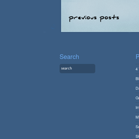
Search
P
4
B
D
G
I
M
S
S