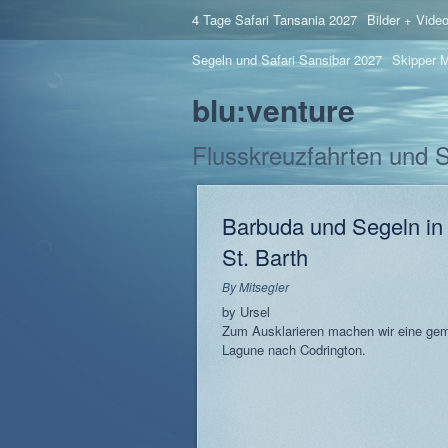
4 Tage Safari Tansania 2027
Bilder + Vide
Segeln und Safari Sansibar 2027
Skipper M
blu:venture
Flusskreuzfahrten und 
Barbuda und Segeln in
St. Barth
By
Mitsegler
by Ursel
Zum Ausklarieren machen wir eine gem
Lagune nach Codrington.