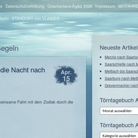
os
Datenschutzerklärung
Griechenland-Ägäis 2026
Impressum
MITFAHRE
artin
STANDORT von VLINDER
Segeln
Neueste Artikel
Merzig nach Saarlo
Saarschleife nach 
 die Nacht nach
Apr.
Mettlach bis Saarsc
15
Saarburg nach Mett
Grevenmacher nach
Törntagebuch A
einsame Fahrt mit dem Zodiak durch die
Törntagebuch
Archiv
–
Monate
Törntagebuch A
Törntagebuch
Archiv