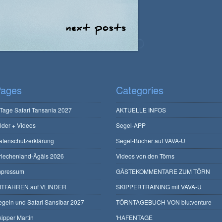
ages
Categories
 Tage Safari Tansania 2027
AKTUELLE INFOS
ilder + Videos
Segel-APP
atenschutzerklärung
Segel-Bücher auf VAVA-U
riechenland-Ägäis 2026
Videos von den Törns
mpressum
GÄSTEKOMMENTARE ZUM TÖRN
ITFAHREN auf VLINDER
SKIPPERTRAINING mit VAVA-U
egeln und Safari Sansibar 2027
TÖRNTAGEBUCH VON blu:venture
kipper Martin
'HAFENTAGE