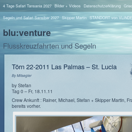
4 Tage Safari Tansania 2027
Bilder + Videos
Datenschutzerklärung
Grie
Segeln und Safari Sansibar 2027
Skipper Martin
STANDORT von VLIND
blu:venture
Flusskreuzfahrten und Segeln
Törn 22-2011 Las Palmas – St. Lucia
By
Mitsegler
by Stefan
Tag 0 – Fr, 18.11.11
Crew Ankunft : Rainer, Michael, Stefan + Skipper Martin, F
bereits vorher.