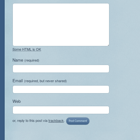
Some HTML is OK
Name
(required)
Email
(required, but never shared)
Web
or, reply to this post via
trackback
.