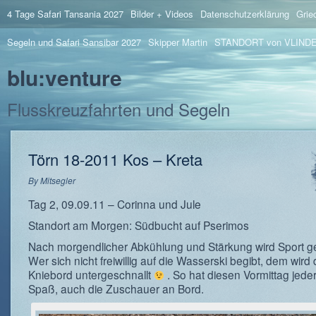
4 Tage Safari Tansania 2027
Bilder + Videos
Datenschutzerklärung
Grie
Segeln und Safari Sansibar 2027
Skipper Martin
STANDORT von VLIND
blu:venture
Flusskreuzfahrten und Segeln
Törn 18-2011 Kos – Kreta
By
Mitsegler
Tag 2, 09.09.11 – Corinna und Jule
Standort am Morgen: Südbucht auf Pserimos
Nach morgendlicher Abkühlung und Stärkung wird Sport g
Wer sich nicht freiwillig auf die Wasserski begibt, dem wird
Kniebord untergeschnallt
. So hat diesen Vormittag jede
Spaß, auch die Zuschauer an Bord.