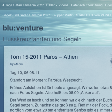
4 Tage Safari Tansania 2027
Bilder + Videos
Datenschutzerklärung
Grie
Segeln und Safari Sansibar 2027
Skipper Martin
STANDORT von VLIND
blu:venture
Flusskreuzfahrten und Segeln
Törn 15-2011 Paros – Athen
By
Martin
Tag 10, 06.08.11
Standort am Morgen: Paroikia Westbucht
Frühes Aufstehen ist für heute angesagt. Wir wollen etwa 
nach Poros Segeln. Also heißt es 08:00 „Anker auf“.
Der Wind ist frisch und so können wir gleich nach der Buch
Segel setzen. Zunächst das groß im 2. Reff mit der Fock, 
nördlich vom etwa 20 sm entferntem Serifos gibt es immer 