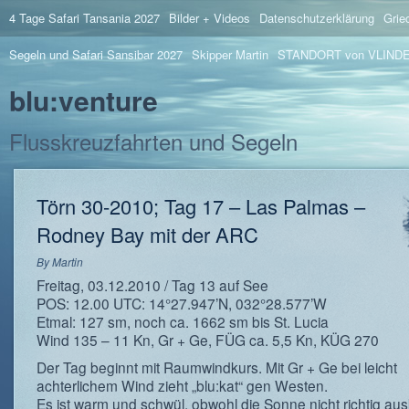
4 Tage Safari Tansania 2027
Bilder + Videos
Datenschutzerklärung
Grie
Segeln und Safari Sansibar 2027
Skipper Martin
STANDORT von VLIND
blu:venture
Flusskreuzfahrten und Segeln
Törn 30-2010; Tag 17 – Las Palmas –
Rodney Bay mit der ARC
By
Martin
Freitag, 03.12.2010 / Tag 13 auf See
POS: 12.00 UTC: 14°27.947’N, 032°28.577’W
Etmal: 127 sm, noch ca. 1662 sm bis St. Lucia
Wind 135 – 11 Kn, Gr + Ge, FÜG ca. 5,5 Kn, KÜG 270
Der Tag beginnt mit Raumwindkurs. Mit Gr + Ge bei leicht
achterlichem Wind zieht „blu:kat“ gen Westen.
Es ist warm und schwül, obwohl die Sonne nicht richtig au