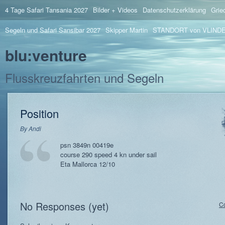
4 Tage Safari Tansania 2027
Bilder + Videos
Datenschutzerklärung
Grie
Segeln und Safari Sansibar 2027
Skipper Martin
STANDORT von VLIND
blu:venture
Flusskreuzfahrten und Segeln
Position
By
Andi
psn 3849n 00419e
course 290 speed 4 kn under sail
Eta Mallorca 12/10
No Responses (yet)
C