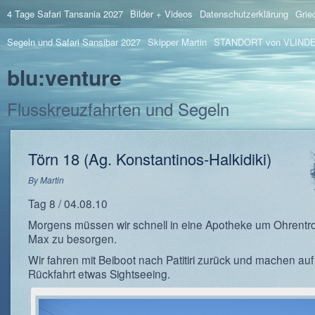
4 Tage Safari Tansania 2027
Bilder + Videos
Datenschutzerklärung
Grie
Segeln und Safari Sansibar 2027
Skipper Martin
STANDORT von VLIND
blu:venture
Flusskreuzfahrten und Segeln
Törn 18 (Ag. Konstantinos-Halkidiki)
By
Martin
Tag 8 / 04.08.10
Morgens müssen wir schnell in eine Apotheke um Ohrentro
Max zu besorgen.
Wir fahren mit Beiboot nach Patitiri zurück und machen auf
Rückfahrt etwas Sightseeing.