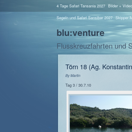
4 Tage Safari Tansania 2027
Bilder + Vide
Segeln und Safari Sansibar 2027
Skipper M
blu:venture
Flusskreuzfahrten und 
Törn 18 (Ag. Konstantin
By
Martin
Tag 3 / 30.7.10