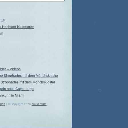
NDER
s Hochsee-Katamaran
am
ilder + Videos
pe Strophades mit dem Mönchskloster
 Strophades mit dem Mönchskloster
geln nach Cayo Largo
Ankunft in Miami
sign
| © Copyright 2026
blu:venture