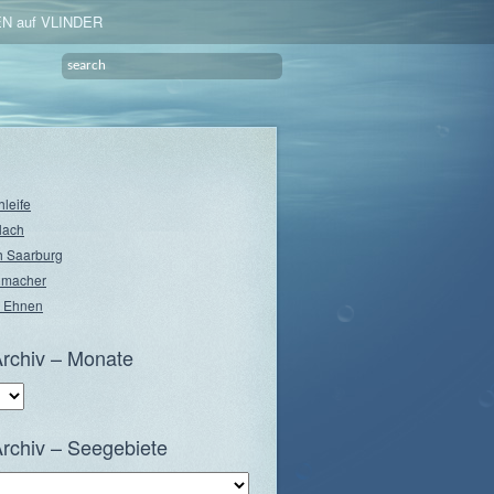
N auf VLINDER
hleife
lach
 Saarburg
nmacher
 Ehnen
rchiv – Monate
rchiv – Seegebiete