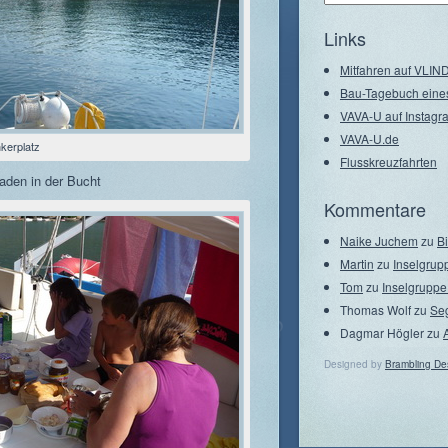
–
Seegebiete
Links
Mitfahren auf VLI
Bau-Tagebuch eine
VAVA-U auf Instagr
VAVA-U.de
kerplatz
Flusskreuzfahrten
aden in der Bucht
Kommentare
Naike Juchem
zu
B
Martin
zu
Inselgrup
Tom
zu
Inselgruppe
Thomas Wolf
zu
Se
Dagmar Högler
zu
Designed by
Brambling De