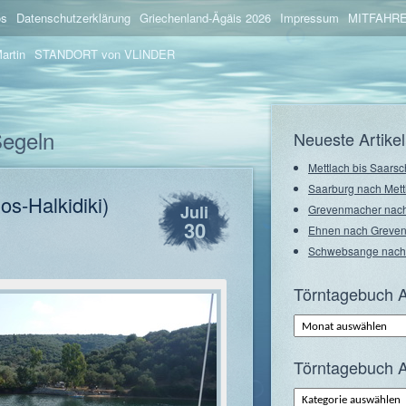
os
Datenschutzerklärung
Griechenland-Ägäis 2026
Impressum
MITFAHRE
artin
STANDORT von VLINDER
Segeln
Neueste Artikel
Mettlach bis Saarsc
Saarburg nach Mett
os-Halkidiki)
Juli
Grevenmacher nach
30
Ehnen nach Greve
Schwebsange nach
Törntagebuch A
Törntagebuch
Archiv
–
Monate
Törntagebuch A
Törntagebuch
Archiv