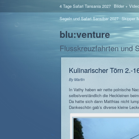
4 Tage Safari Tansania 2027
Bilder + Vide
Segeln und Safari Sansibar 2027
Skipper M
blu:venture
Flusskreuzfahrten und 
Kulinarischer Törn 2.-1
By
Martin
In Vathy haben wir nette polnische Nac
selbstverständlich die Heckleinen b
Da hatte sich dann Matthias nicht lum
Dankeschön gab’s diverse kleine Lecke