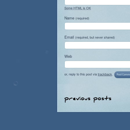
Some HTML is OK
Name
(required)
Email
(required, but never shared)
Web
or, reply to this post via
trackback
.