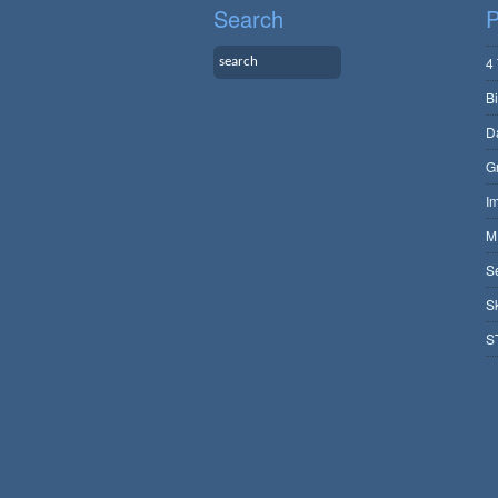
Search
P
4
B
D
G
I
M
S
S
S