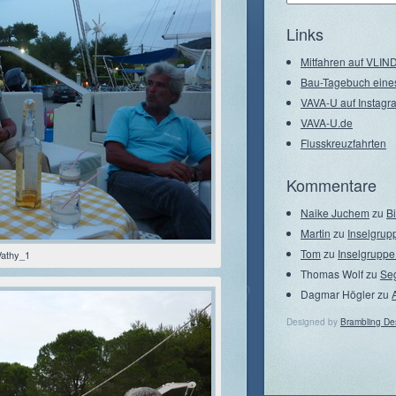
–
Seegebiete
Links
Mitfahren auf VLI
Bau-Tagebuch eine
VAVA-U auf Instagr
VAVA-U.de
Flusskreuzfahrten
Kommentare
Naike Juchem
zu
B
Martin
zu
Inselgrup
Tom
zu
Inselgruppe
Vathy_1
Thomas Wolf
zu
Se
Dagmar Högler
zu
Designed by
Brambling De