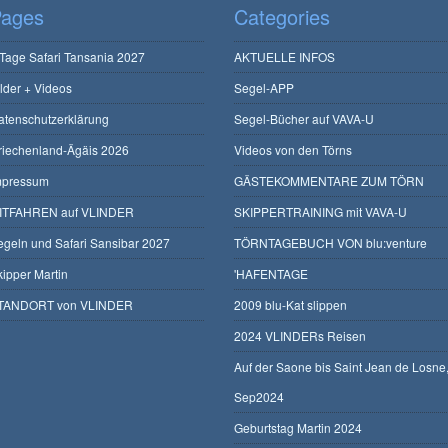
ages
Categories
 Tage Safari Tansania 2027
AKTUELLE INFOS
ilder + Videos
Segel-APP
atenschutzerklärung
Segel-Bücher auf VAVA-U
riechenland-Ägäis 2026
Videos von den Törns
mpressum
GÄSTEKOMMENTARE ZUM TÖRN
ITFAHREN auf VLINDER
SKIPPERTRAINING mit VAVA-U
egeln und Safari Sansibar 2027
TÖRNTAGEBUCH VON blu:venture
kipper Martin
'HAFENTAGE
TANDORT von VLINDER
2009 blu-Kat slippen
2024 VLINDERs Reisen
Auf der Saone bis Saint Jean de Losne
Sep2024
Geburtstag Martin 2024