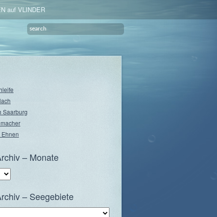
N auf VLINDER
hleife
lach
 Saarburg
nmacher
 Ehnen
rchiv – Monate
rchiv – Seegebiete