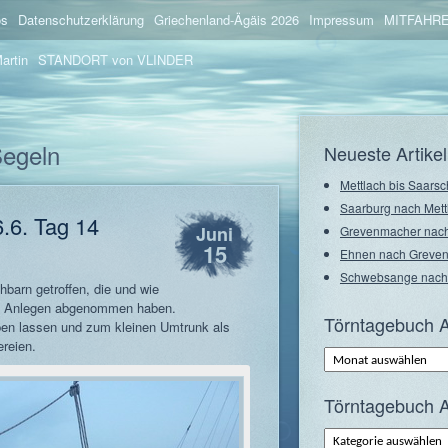
os
Datenschutzerklärung
Griechenland-Ägäis 2026
Impressum
MITFAHRE
artin
STANDORT von VLINDER
Segeln
Neueste Artikel
Mettlach bis Saarsc
Saarburg nach Mett
6.6. Tag 14
Juni
Grevenmacher nach
15
Ehnen nach Greve
Schwebsange nach
hbarn getroffen, die und wie
eim Anlegen abgenommen haben.
Törntagebuch A
pen lassen und zum kleinen Umtrunk als
reien.
Törntagebuch
Archiv
–
Monate
Törntagebuch A
Törntagebuch
Archiv