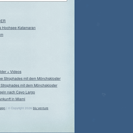
NDER
s Hochsee-Katamaran
am
ilder + Videos
pe Strophades mit dem Mönchskloster
 Strophades mit dem Mönchskloster
geln nach Cayo Largo
Ankunft in Miami
sign
| © Copyright 2026
blu:venture