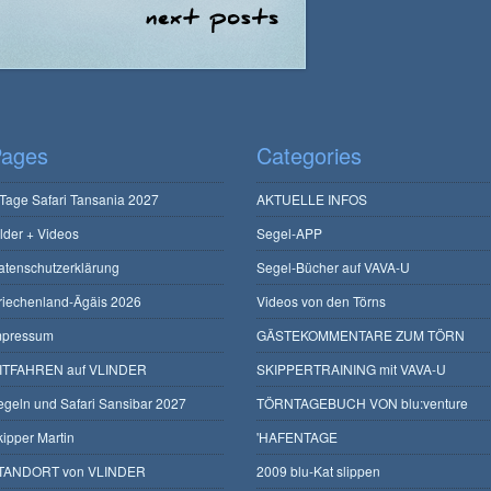
ages
Categories
 Tage Safari Tansania 2027
AKTUELLE INFOS
ilder + Videos
Segel-APP
atenschutzerklärung
Segel-Bücher auf VAVA-U
riechenland-Ägäis 2026
Videos von den Törns
mpressum
GÄSTEKOMMENTARE ZUM TÖRN
ITFAHREN auf VLINDER
SKIPPERTRAINING mit VAVA-U
egeln und Safari Sansibar 2027
TÖRNTAGEBUCH VON blu:venture
kipper Martin
'HAFENTAGE
TANDORT von VLINDER
2009 blu-Kat slippen