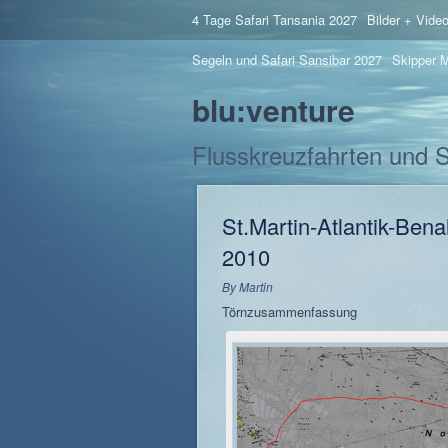
4 Tage Safari Tansania 2027
Bilder + Vide
Segeln und Safari Sansibar 2027
Skipper M
blu:venture
Flusskreuzfahrten und 
St.Martin-Atlantik-Ben
2010
By
Martin
Törnzusammenfassung