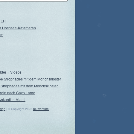
NDER
s Hochsee-Katamaran
am
ilder + Videos
pe Strophades mit dem Mönchskloster
 Strophades mit dem Mönchskloster
geln nach Cayo Largo
Ankunft in Miami
sign
| © Copyright 2026
blu:venture