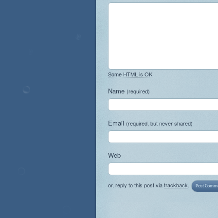
Some HTML is OK
Name
(required)
Email
(required, but never shared)
Web
or, reply to this post via
trackback
.