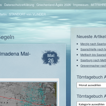
os
Datenschutzerklärung
Griechenland-Ägäis 2026
Impressum
MITFAHRE
artin
STANDORT von VLINDER
Segeln
Neueste Artikel
Merzig nach Saarlo
Saarschleife nach 
almadena Mai-
Mai
Mettlach bis Saarsc
26
Saarburg nach Mett
Grevenmacher nach
Törntagebuch A
Törntagebuch
Archiv
–
Monate
Törntagebuch A
Törntagebuch
Archiv