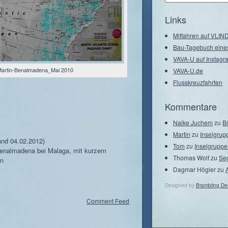
–
Seegebiete
Links
Mitfahren auf VLI
Bau-Tagebuch eine
VAVA-U auf Instagr
-Martin-Benalmadena_Mai 2010
VAVA-U.de
Flusskreuzfahrten
Kommentare
Naike Juchem
zu
B
Martin
zu
Inselgrup
and 04.02.2012)
Tom
zu
Inselgruppe
 Benalmadena bei Malaga, mit kurzem
Thomas Wolf
zu
Se
en
Dagmar Högler
zu
Designed by
Brambling De
Comment Feed