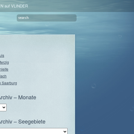
N auf VLINDER
uis
Merzig
hleife
lach
 Saarburg
rchiv – Monate
rchiv – Seegebiete