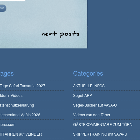
ages
Categories
 Tage Safari Tansania 2027
AKTUELLE INFOS
ilder + Videos
Segel-APP
atenschutzerklärung
Segel-Bücher auf VAVA-U
riechenland-Ägäis 2026
Videos von den Törns
mpressum
GÄSTEKOMMENTARE ZUM TÖRN
ITFAHREN auf VLINDER
SKIPPERTRAINING mit VAVA-U