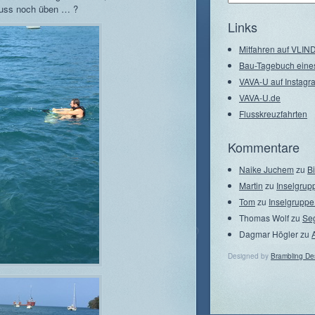
–
 muss noch üben … ?
Seegebiete
Links
Mitfahren auf VLI
Bau-Tagebuch eine
VAVA-U auf Instagr
VAVA-U.de
Flusskreuzfahrten
Kommentare
Naike Juchem
zu
B
Martin
zu
Inselgrup
Tom
zu
Inselgruppe
Thomas Wolf
zu
Se
Dagmar Högler
zu
Designed by
Brambling De