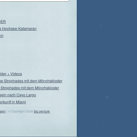
NDER
s Hochsee-Katamaran
am
ilder + Videos
pe Strophades mit dem Mönchskloster
 Strophades mit dem Mönchskloster
geln nach Cayo Largo
Ankunft in Miami
sign
| © Copyright 2026
blu:venture