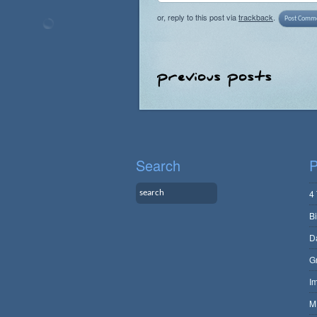
or, reply to this post via
trackback
.
Search
P
4
B
D
G
I
M