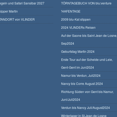
egeln und Safari Sansibar 2027
TÖRNTAGEBUCH VON blu:venture
kipper Martin
'HAFENTAGE
TANDORT von VLINDER
2009 blu-Kat slippen
2024 VLINDERs Reisen
Auf der Saone bis Saint Jean de Losne
Sep2024
Geburtstag Martin 2024
Erste Tour auf der Schelde und Leie,
Gent-Gent im Juni2024
Namur bis Verdun, Juli2024
Nancy bis Corre August 2024
Richtung Süden von Gent bis Namur,
Juni/Juli2024
Verdun bis Nancy Juli/August2024
Winterlager in St.Jean de Losne