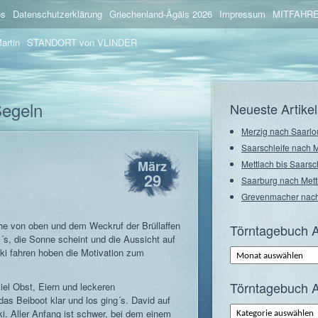
os
Datenschutzerklärung
Griechenland-Ägäis 2026
Impressum
MITFAHRE
artin
STANDORT von VLINDER
Segeln
Neueste Artikel
Merzig nach Saarlo
Saarschleife nach 
März
Mettlach bis Saarsc
29
Saarburg nach Mett
Grevenmacher nach
e von oben und dem Weckruf der Brüllaffen
Törntagebuch A
´s, die Sonne scheint und die Aussicht auf
Törntagebuch
i fahren hoben die Motivation zum
Archiv
–
Monate
Törntagebuch A
el Obst, Eiern und leckeren
as Beiboot klar und los ging´s. David auf
Törntagebuch
 Aller Anfang ist schwer, bei dem einem
Archiv