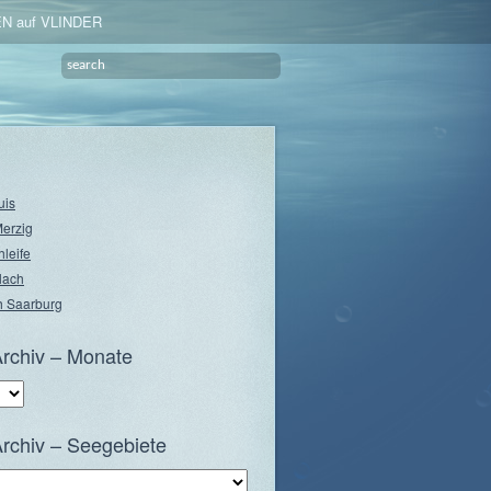
N auf VLINDER
uis
Merzig
hleife
lach
 Saarburg
rchiv – Monate
rchiv – Seegebiete