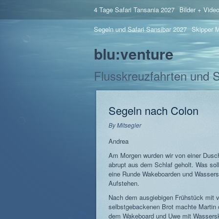
4 Tage Safari Tansania 2027
Bilder + Vide
Segeln und Safari Sansibar 2027
Skipper M
blu:venture
Flusskreuzfahrten und 
Segeln nach Colon
By
Mitsegler
Andrea
Am Morgen wurden wir von einer Dusch
abrupt aus dem Schlaf geholt. Was soll
eine Runde Wakeboarden und Wassersk
Aufstehen.
Nach dem ausgiebigen Frühstück mit vi
selbstgebackenen Brot machte Martin d
dem Wakeboard und Uwe mit Wasserski.