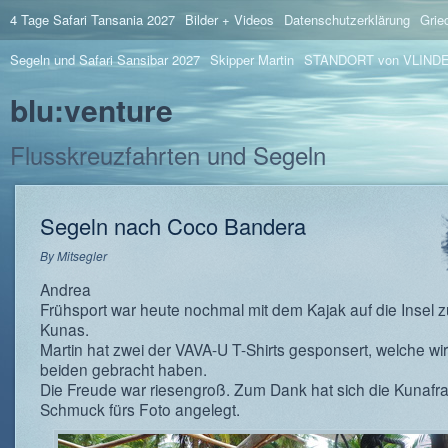
4 Tage Safari Tansania 2027
Bilder + Videos
Datenschutzerklärung
Grie
Segeln und Safari Sansibar 2027
Skipper Martin
STANDORT von VLIND
blu:venture
Flusskreuzfahrten und Segeln
Segeln nach Coco Bandera
By
Mitsegler
Andrea
Frühsport war heute nochmal mit dem Kajak auf die Insel 
Kunas.
Martin hat zwei der VAVA-U T-Shirts gesponsert, welche wi
beiden gebracht haben.
Die Freude war riesengroß. Zum Dank hat sich die Kunafrau
Schmuck fürs Foto angelegt.