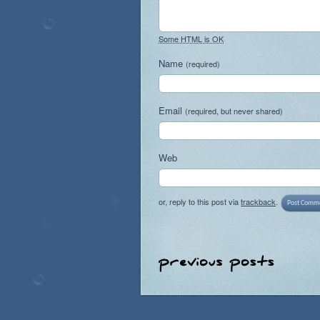
Some HTML is OK
Name
(required)
Email
(required, but never shared)
Web
or, reply to this post via
trackback
.