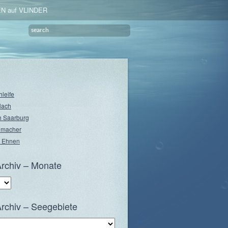
N auf VLINDER
hleife
lach
 Saarburg
nmacher
 Ehnen
rchiv – Monate
rchiv – Seegebiete