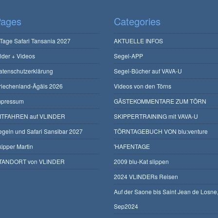
ages
Categories
 Tage Safari Tansania 2027
AKTUELLE INFOS
ilder + Videos
Segel-APP
atenschutzerklärung
Segel-Bücher auf VAVA-U
riechenland-Ägäis 2026
Videos von den Törns
mpressum
GÄSTEKOMMENTARE ZUM TÖRN
ITFAHREN auf VLINDER
SKIPPERTRAINING mit VAVA-U
egeln und Safari Sansibar 2027
TÖRNTAGEBUCH VON blu:venture
kipper Martin
'HAFENTAGE
TANDORT von VLINDER
2009 blu-Kat slippen
2024 VLINDERs Reisen
Auf der Saone bis Saint Jean de Losne
Sep2024