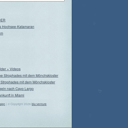
NDER
s Hochsee-Katamaran
am
ilder + Videos
pe Strophades mit dem Mönchskloster
 Strophades mit dem Mönchskloster
geln nach Cayo Largo
Ankunft in Miami
sign
| © Copyright 2026
blu:venture