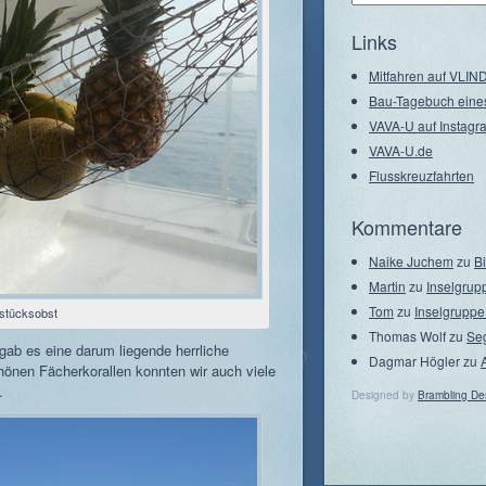
–
Seegebiete
Links
Mitfahren auf VLI
Bau-Tagebuch eine
VAVA-U auf Instagr
VAVA-U.de
Flusskreuzfahrten
Kommentare
Naike Juchem
zu
B
Martin
zu
Inselgrup
Tom
zu
Inselgruppe
stücksobst
Thomas Wolf
zu
Se
gab es eine darum liegende herrliche
Dagmar Högler
zu
hönen Fächerkorallen konnten wir auch viele
.
Designed by
Brambling De