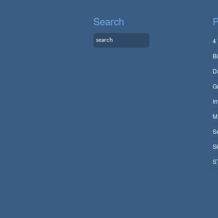
Search
P
4
B
D
G
I
M
S
S
S