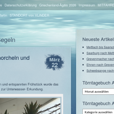
os
Datenschutzerklärung
Griechenland-Ägäis 2026
Impressum
MITFAHRE
artin
STANDORT von VLINDER
Segeln
Neueste Artikel
Mettlach bis Saarsc
Saarburg nach Mett
norcheln und
März
Grevenmacher nach
22
Ehnen nach Greve
Schwebsange nach
Törntagebuch A
n und entspannten Frühstück wurde das
s zur Unterwasser- Erkundung.
Törntagebuch
Archiv
–
Monate
Törntagebuch A
Törntagebuch
Archiv