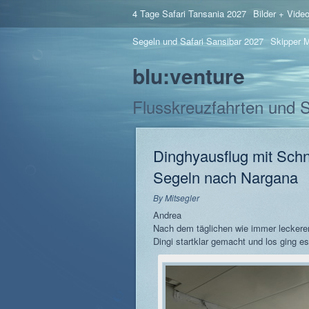
4 Tage Safari Tansania 2027
Bilder + Vide
Segeln und Safari Sansibar 2027
Skipper M
blu:venture
Flusskreuzfahrten und 
Dinghyausflug mit Sch
Segeln nach Nargana
By
Mitsegler
Andrea
Nach dem täglichen wie immer leckere
Dingi startklar gemacht und los ging e