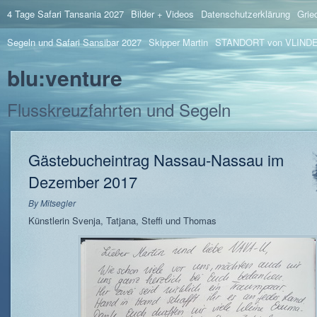
4 Tage Safari Tansania 2027
Bilder + Videos
Datenschutzerklärung
Grie
Segeln und Safari Sansibar 2027
Skipper Martin
STANDORT von VLIND
blu:venture
Flusskreuzfahrten und Segeln
Gästebucheintrag Nassau-Nassau im
Dezember 2017
By
Mitsegler
Künstlerin Svenja, Tatjana, Steffi und Thomas