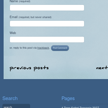
Name
(required)
Email
(required, but never shared)
Web
or, reply to this post via
trackback
.
Search
Pages
4 Tage Safari Tansania 2027