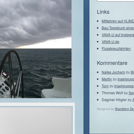
–
Seegebiete
Links
Mitfahren auf VLI
Bau-Tagebuch eine
VAVA-U auf Instagr
VAVA-U.de
Flusskreuzfahrten
Kommentare
Naike Juchem
zu
B
Martin
zu
Inselgrup
Tom
zu
Inselgruppe
Thomas Wolf
zu
Se
Dagmar Högler
zu
Designed by
Brambling De