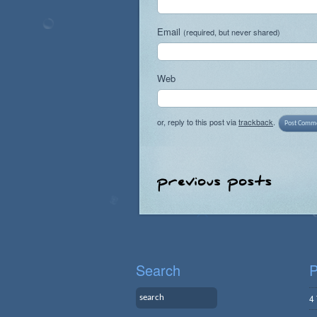
Email
(required, but never shared)
Web
or, reply to this post via
trackback
.
Search
P
4