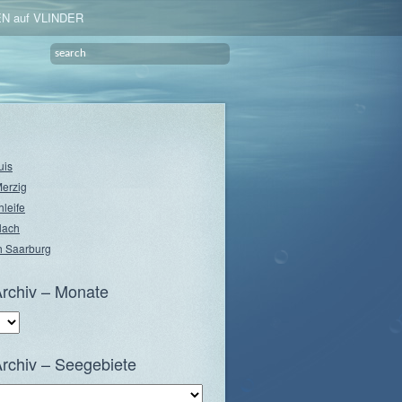
N auf VLINDER
uis
Merzig
hleife
lach
 Saarburg
rchiv – Monate
rchiv – Seegebiete