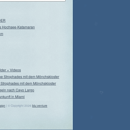
NDER
s Hochsee-Katamaran
am
ilder + Videos
pe Strophades mit dem Mönchskloster
 Strophades mit dem Mönchskloster
geln nach Cayo Largo
Ankunft in Miami
sign
| © Copyright 2026
blu:venture