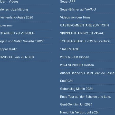
ilder + Videos
Segel-APP
atenschutzerklärung
Segel-Bücher auf VAVA-U
riechenland-Ägäis 2026
Videos von den Törns
mpressum
GÄSTEKOMMENTARE ZUM TÖRN
ITFAHREN auf VLINDER
SKIPPERTRAINING mit VAVA-U
egeln und Safari Sansibar 2027
TÖRNTAGEBUCH VON blu:venture
kipper Martin
'HAFENTAGE
TANDORT von VLINDER
2009 blu-Kat slippen
2024 VLINDERs Reisen
Auf der Saone bis Saint Jean de Losne
Sep2024
Geburtstag Martin 2024
Erste Tour auf der Schelde und Leie,
Gent-Gent im Juni2024
Namur bis Verdun, Juli2024