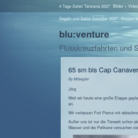
4 Tage Safari Tansania 2027
Bilder + Vide
Segeln und Safari Sansibar 2027
Skipper M
blu:venture
Flusskreuzfahrten und 
65 sm bis Cap Canaver
By
Mitsegler
Jörg
Weil wir heute eine große Etappe gepla
an.
Wir verlassen Fort Pierce mit ablauf
Außer uns ist nur die Tierwelt schon a
Wasser und die Pelikane versuchen sie