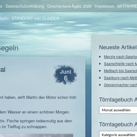
os
Datenschutzerklärung
Griechenland-Ägäis 2026
Impressum
MITFAHRE
artin
STANDORT von VLINDER
Segeln
Neueste Artikel
Merzig nach Saarlo
Saarschleife nach 
al
Juni
Mettlach bis Saarsc
6
Saarburg nach Mett
Grevenmacher nach
nt haben, wirft Martin den Motor schon früh
Törntagebuch A
Törntagebuch
endem Wasser an einem schönen Morgen.
Archiv
–
Monate
ktiv. Fische springen todesmutig aus dem
Törntagebuch A
 im Tiefflug zu schnappen.
Törntagebuch
Archiv