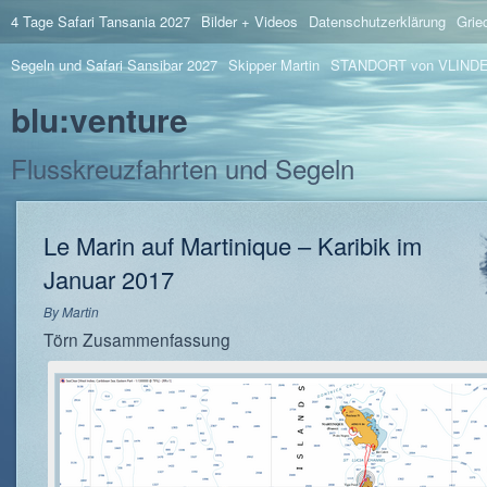
4 Tage Safari Tansania 2027
Bilder + Videos
Datenschutzerklärung
Grie
Segeln und Safari Sansibar 2027
Skipper Martin
STANDORT von VLIND
blu:venture
Flusskreuzfahrten und Segeln
Le Marin auf Martinique – Karibik im
Januar 2017
By
Martin
Törn Zusammenfassung