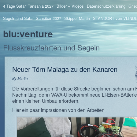
4 Tage Safari Tansania 2027
Bilder + Videos
Datenschutzerklärung
Grie
Segeln und Safari Sansibar 2027
Skipper Martin
STANDORT von VLIND
blu:venture
Flusskreuzfahrten und Segeln
Neuer Törn Malaga zu den Kanaren
By
Martin
Die Vorbereitungen für diese Strecke beginnen schon am F
Nachmittag, denn VAVA-U bekommt neue Li-Eisen-BAtterie
einen kleinen Umbau erfordern.
Hier ein paar Imprssionen von den Arbeiten