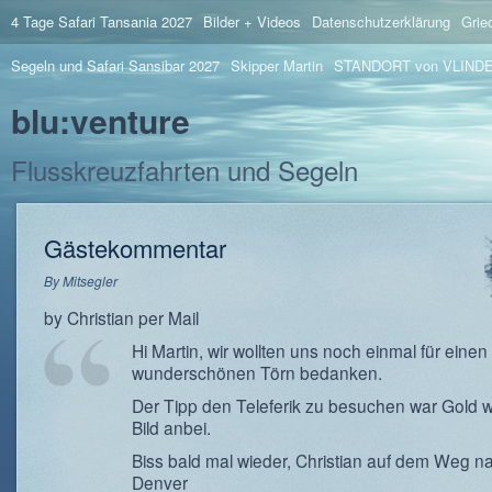
4 Tage Safari Tansania 2027
Bilder + Videos
Datenschutzerklärung
Grie
Segeln und Safari Sansibar 2027
Skipper Martin
STANDORT von VLIND
blu:venture
Flusskreuzfahrten und Segeln
Gästekommentar
By
Mitsegler
by Christian per Mail
Hi Martin, wir wollten uns noch einmal für einen
wunderschönen Törn bedanken.
Der Tipp den Teleferik zu besuchen war Gold we
Bild anbei.
Biss bald mal wieder, Christian auf dem Weg n
Denver