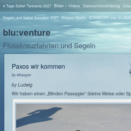
4 Tage Safari Tansania 2027
Bilder + Videos
Datenschutzerklärung
Grie
Segeln und Safari Sansibar 2027
Skipper Martin
STANDORT von VLIND
blu:venture
Flusskreuzfahrten und Segeln
Paxos wir kommen
By
Mitsegler
by Ludwig
Wir haben einen „Blinden Passagier“ (kleine Meise oder Sp