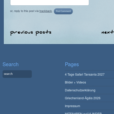
or, reply to this post via
trackback
.
Search
Pages
4 Tage Safari Tansania 2027
Bilder + Videos
Datenschutzerklärung
Griechenland-Ägäis 2026
Impressum
MITFAHREN auf VLINDER