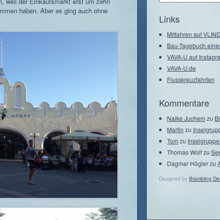
n, weil der Einkaufsmarkt erst um zehn
–
kommen haben. Aber es ging auch ohne
Seegebiete
Links
Mitfahren auf VLI
Bau-Tagebuch eine
VAVA-U auf Instagr
VAVA-U.de
Flusskreuzfahrten
Kommentare
Naike Juchem
zu
B
Martin
zu
Inselgrup
Tom
zu
Inselgruppe
Thomas Wolf
zu
Se
Dagmar Högler
zu
Designed by
Brambling De