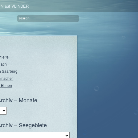
N auf VLINDER
hleife
lach
 Saarburg
nmacher
 Ehnen
rchiv – Monate
rchiv – Seegebiete