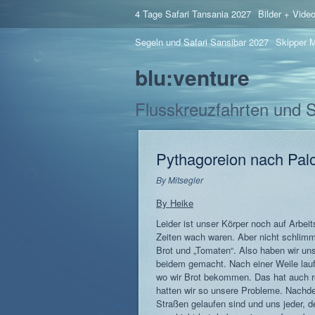
4 Tage Safari Tansania 2027
Bilder + Vide
Segeln und Safari Sansibar 2027
Skipper M
blu:venture
Flusskreuzfahrten und 
Pythagoreion nach Palo
By
Mitsegler
By Heike
Leider ist unser Körper noch auf Arbei
Zeiten wach waren. Aber nicht schlimm,
Brot und „Tomaten“. Also haben wir un
beidem gemacht. Nach einer Weile lauf
wo wir Brot bekommen. Das hat auch re
hatten wir so unsere Probleme. Nachde
Straßen gelaufen sind und uns jeder, 