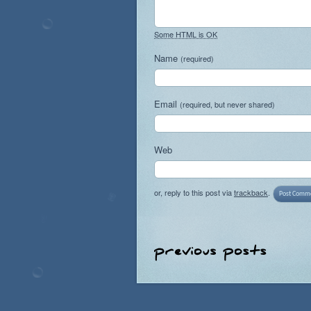
Some HTML is OK
Name
(required)
Email
(required, but never shared)
Web
or, reply to this post via
trackback
.