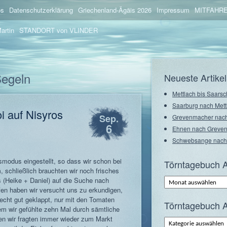
os
Datenschutzerklärung
Griechenland-Ägäis 2026
Impressum
MITFAHRE
artin
STANDORT von VLINDER
Segeln
Neueste Artikel
Mettlach bis Saarsc
Saarburg nach Mett
i auf Nisyros
Sep.
Grevenmacher nach
6
Ehnen nach Greve
Schwebsange nach
tsmodus eingestellt, so dass wir schon bei
Törntagebuch A
 schließlich brauchten wir noch frisches
Törntagebuch
s (Heike + Daniel) auf die Suche nach
Archiv
en haben wir versucht uns zu erkundigen,
–
Monate
cht gut geklappt, nur mit den Tomaten
Törntagebuch A
m wir gefühlte zehn Mal durch sämtliche
den wir fragten immer wieder zum Markt
Törntagebuch
Archiv