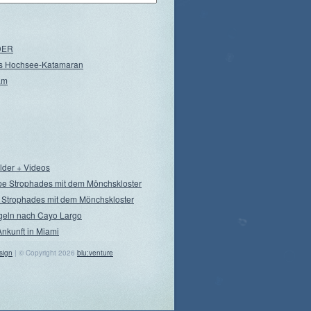
NDER
s Hochsee-Katamaran
am
ilder + Videos
pe Strophades mit dem Mönchskloster
 Strophades mit dem Mönchskloster
geln nach Cayo Largo
Ankunft in Miami
sign
| © Copyright 2026
blu:venture