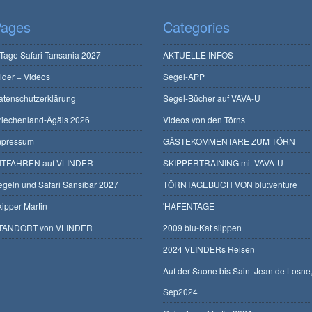
ages
Categories
 Tage Safari Tansania 2027
AKTUELLE INFOS
ilder + Videos
Segel-APP
atenschutzerklärung
Segel-Bücher auf VAVA-U
riechenland-Ägäis 2026
Videos von den Törns
mpressum
GÄSTEKOMMENTARE ZUM TÖRN
ITFAHREN auf VLINDER
SKIPPERTRAINING mit VAVA-U
egeln und Safari Sansibar 2027
TÖRNTAGEBUCH VON blu:venture
kipper Martin
'HAFENTAGE
TANDORT von VLINDER
2009 blu-Kat slippen
2024 VLINDERs Reisen
Auf der Saone bis Saint Jean de Losne
Sep2024