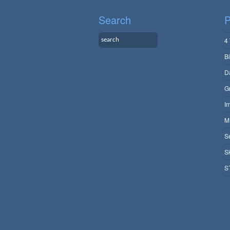
Search
P
4
B
D
G
I
M
S
S
S